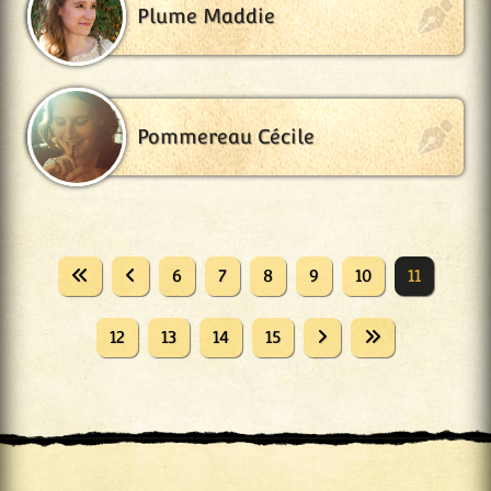
Plume Maddie
Pommereau Cécile
6
7
8
9
10
11
12
13
14
15