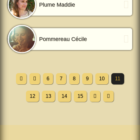
Plume Maddie
Pommereau Cécile
6
7
8
9
10
11
12
13
14
15