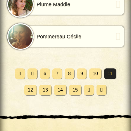
Plume Maddie
Pommereau Cécile
6
7
8
9
10
11
12
13
14
15