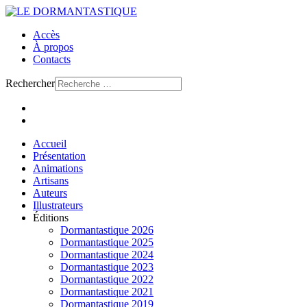
Accès
À propos
Contacts
Rechercher
Accueil
Présentation
Animations
Artisans
Auteurs
Illustrateurs
Éditions
Dormantastique 2026
Dormantastique 2025
Dormantastique 2024
Dormantastique 2023
Dormantastique 2022
Dormantastique 2021
Dormantastique 2019