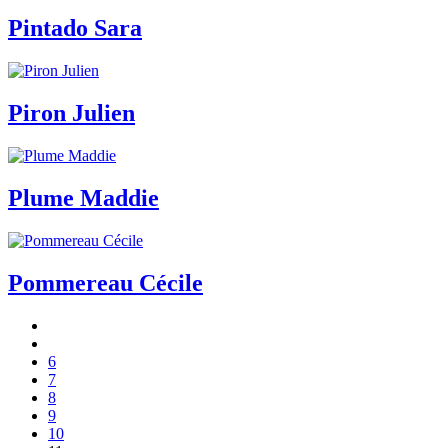
Pintado Sara
Piron Julien
Plume Maddie
Pommereau Cécile
6
7
8
9
10