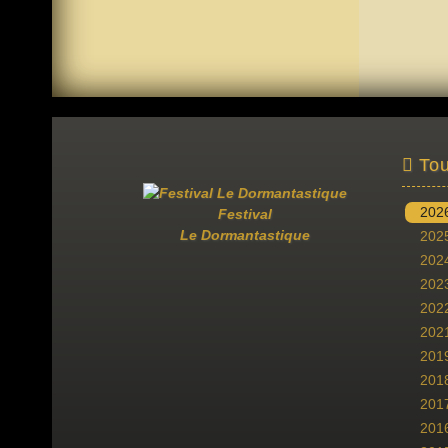
Tou
202
Festival
Le Dormantastique
202
202
202
202
202
201
201
201
201