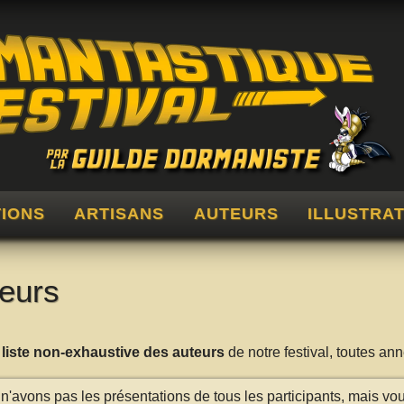
TIONS
ARTISANS
AUTEURS
ILLUSTRA
eurs
a
liste non-exhaustive des auteurs
de notre festival, toutes a
n'avons pas les présentations de tous les participants, mais vo