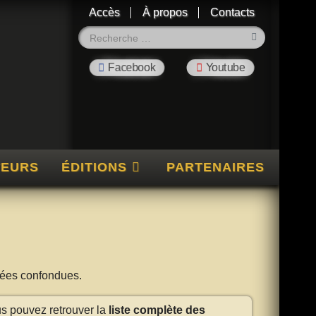
Accès
À propos
Contacts
Rechercher
TEURS
ÉDITIONS
PARTENAIRES
nnées confondues.
us pouvez retrouver la
liste complète des