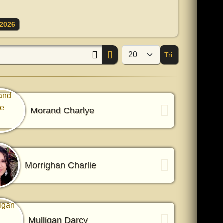
2026
Tri
Afficher #
Morand Charlye
Morrighan Charlie
Mulligan Darcy