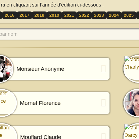
rs
en cliquant sur l'année d'édition ci-dessous :
2016
2017
2018
2019
2021
2022
2023
2024
2025
par nom
Monsieur Anonyme
Mornet Florence
Mouflard Claude