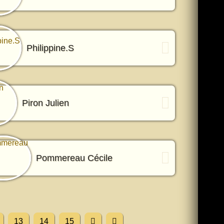
Philippine.S
Piron Julien
Pommereau Cécile
13
14
15