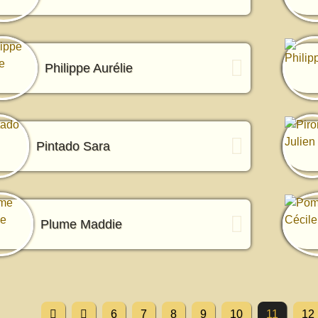
Philippe Aurélie
Pintado Sara
Plume Maddie
6
7
8
9
10
11
12