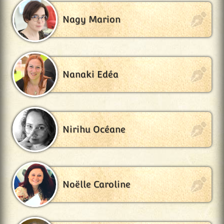
Nagy Marion
Nanaki Edéa
Nirihu Océane
Noëlle Caroline