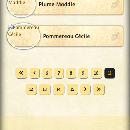
Plume Maddie
Pommereau Cécile
6
7
8
9
10
11
12
13
14
15