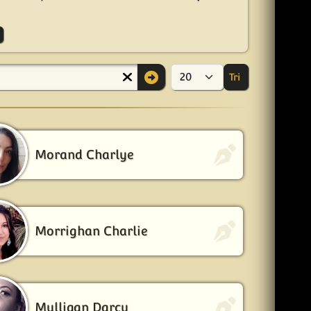
Tri
Afficher #
Morand Charlye
Morrighan Charlie
Mulligan Darcy