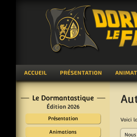
ACCUEIL
PRÉSENTATION
ANIMAT
Au
Le Dormantastique
Édition 2026
Présentation
Voici l
Animations
Nous 