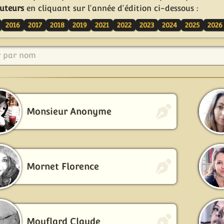
uteurs
en cliquant sur l'année d'édition ci-dessous :
2016
2017
2018
2019
2021
2022
2023
2024
2025
2026
r par nom
Monsieur Anonyme
Mornet Florence
Mouflard Claude