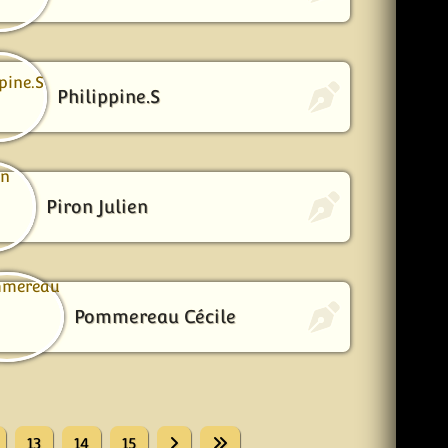
Philippine.S
Piron Julien
Pommereau Cécile
13
14
15