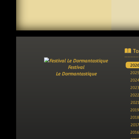
To
202
Festival
202
Le Dormantastique
202
202
202
202
201
201
201
201