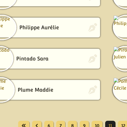
Philippe Aurélie
Pintado Sara
Plume Maddie
6
7
8
9
10
11
12