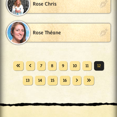
Rose Chris
Rose Théane
7
8
9
10
11
12
13
14
15
16