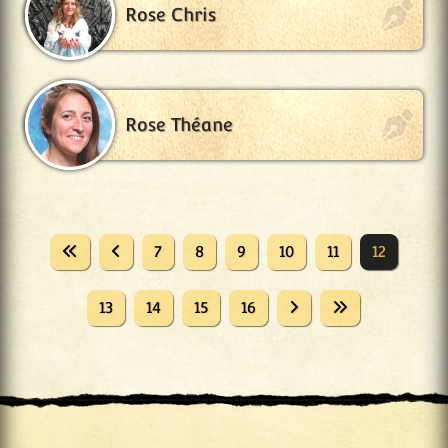
Rose Chris
Rose Théane
7
8
9
10
11
12
13
14
15
16