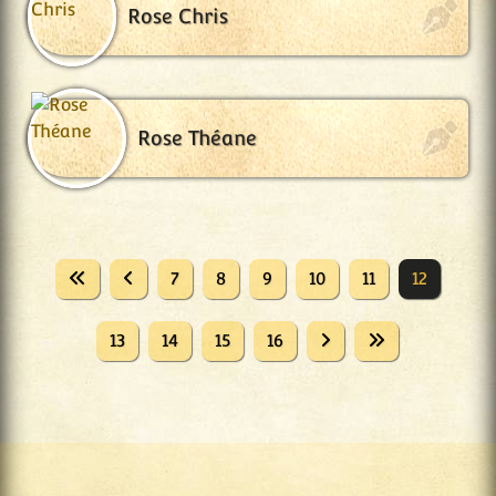
Rose Chris
Rose Théane
7
8
9
10
11
12
13
14
15
16