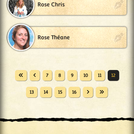
Rose Chris
Rose Théane
7
8
9
10
11
12
13
14
15
16