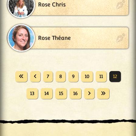
Rose Chris
Rose Théane
7
8
9
10
11
12
13
14
15
16