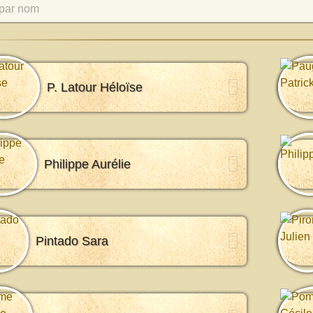
par nom
P. Latour Héloïse
Philippe Aurélie
Pintado Sara