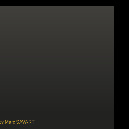
 by
Marc SAVART