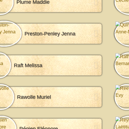
Plume Maddie
Preston-Penley Jenna
Raft Melissa
Rawolle Muriel
Régien Eléonore