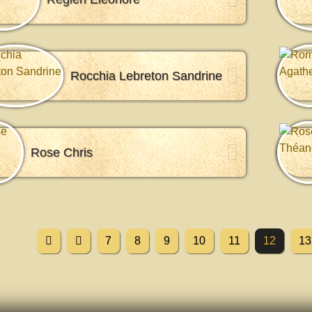
Rocchia Lebreton Sandrine
Rose Chris
7
8
9
10
11
12
13