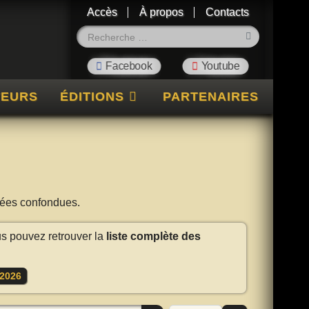
Accès
À propos
Contacts
Rechercher
TEURS
ÉDITIONS
PARTENAIRES
nnées confondues.
us pouvez retrouver la
liste complète des
2026