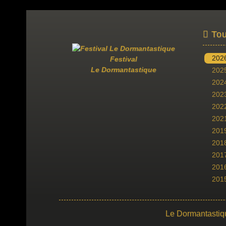
Tou
202
Festival
Le Dormantastique
202
202
202
202
202
201
201
201
201
201
Le Dormantastiq