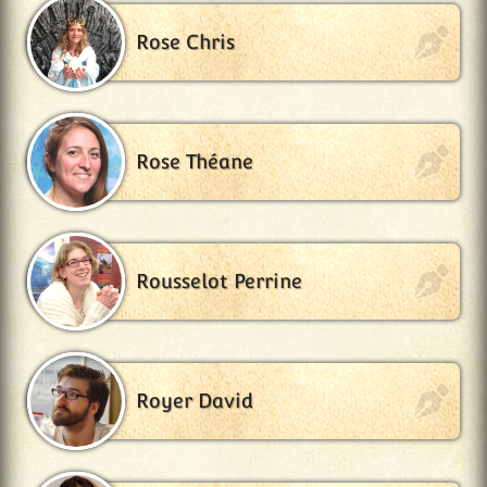
Rose Chris
Rose Théane
Rousselot Perrine
Royer David