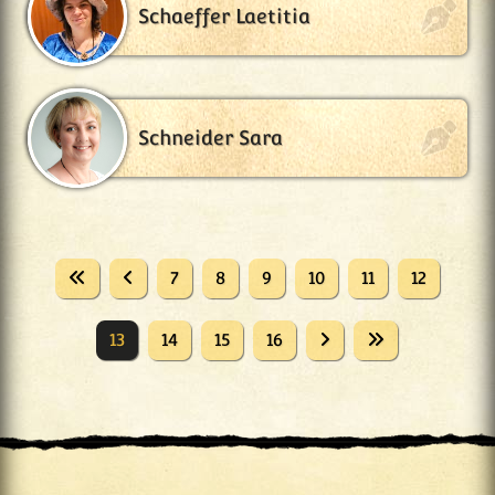
Schaeffer Laetitia
Schneider Sara
7
8
9
10
11
12
13
14
15
16