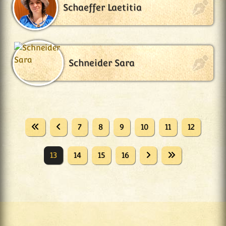
Schaeffer Laetitia
Schneider Sara
7
8
9
10
11
12
13
14
15
16