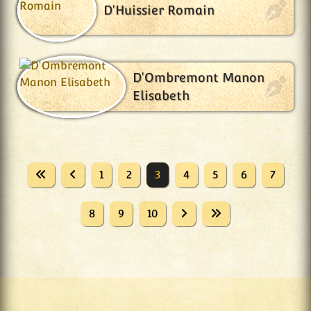
D'Huissier Romain
D'Ombremont Manon
Elisabeth
1
2
3
4
5
6
7
8
9
10