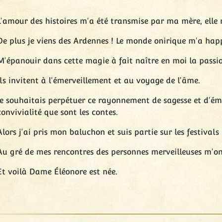
L'amour des histoires m'a été transmise par ma mère, elle
De plus je viens des Ardennes ! Le monde onirique m'a happ
M'épanouir dans cette magie à fait naître en moi la passion
Ils invitent à l'émerveillement et au voyage de l'âme.
Je souhaitais perpétuer ce rayonnement de sagesse et d'é
convivialité que sont les contes.
Alors j'ai pris mon baluchon et suis partie sur les festival
Au gré de mes rencontres des personnes merveilleuses m'on
Et voilà Dame Éléonore est née.