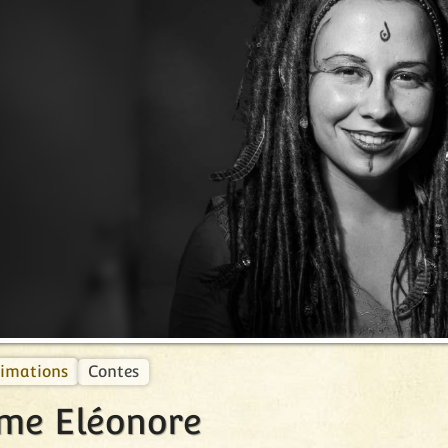
récédent
Contes
imations
me Eléonore