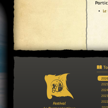
Partic
Le
To
202
202
202
202
202
Festival
202