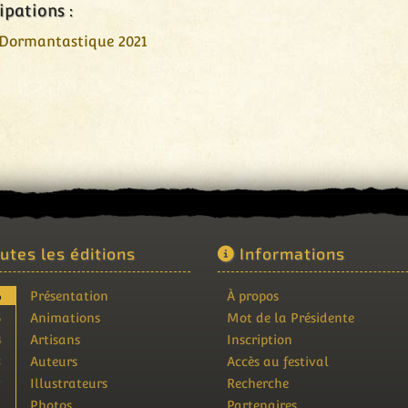
ipations :
 Dormantastique 2021
utes les éditions
Informations
6
Présentation
À propos
5
Animations
Mot de la Présidente
4
Artisans
Inscription
3
Auteurs
Accès au festival
2
Illustrateurs
Recherche
1
Photos
Partenaires