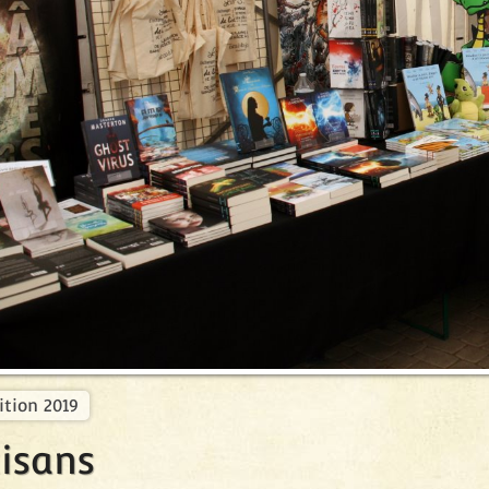
récédent
ition 2019
isans