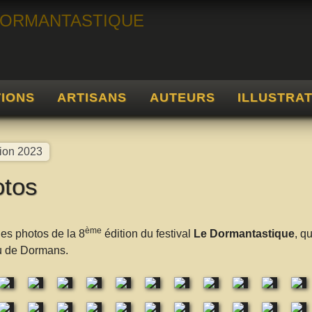
TIONS
ARTISANS
AUTEURS
ILLUSTRA
tion 2023
tos
ème
les photos de la 8
édition du festival
Le Dormantastique
, q
u de Dormans.