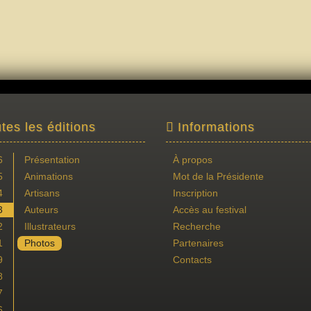
tes les éditions
Informations
6
Présentation
À propos
5
Animations
Mot de la Présidente
4
Artisans
Inscription
3
Auteurs
Accès au festival
2
Illustrateurs
Recherche
1
Photos
Partenaires
9
Contacts
8
7
6