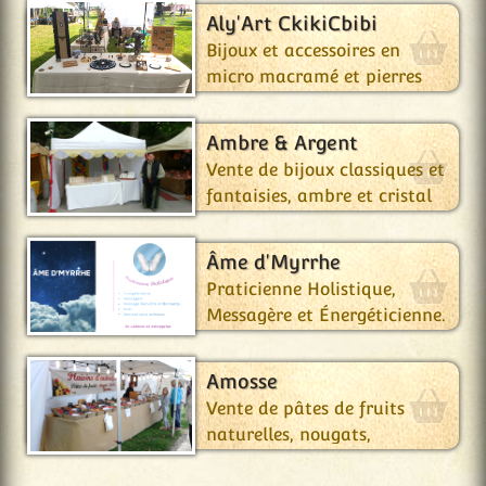
entièrement cousus main.
Aly'Art CkikiCbibi
Bijoux et accessoires en
micro macramé
et pierres
naturelles
.
Ambre & Argent
Vente de bijoux classiques et
fantaisies, ambre et cristal
de Swarovski.
Âme d'Myrrhe
Praticienne Holistique,
Messagère et Énergéticienne.
Amosse
Vente de pâtes de fruits
naturelles, nougats,
caramels et sucettes.