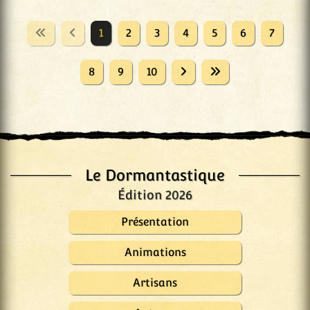
1
2
3
4
5
6
7
8
9
10
Le Dormantastique
Édition 2026
Présentation
Animations
Artisans