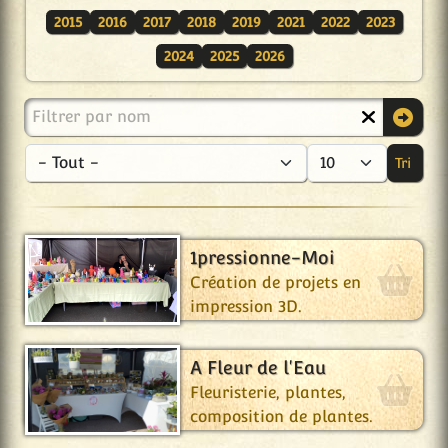
2015
2016
2017
2018
2019
2021
2022
2023
2024
2025
2026
Filtrer par nom
Tri
- C
Aff
1pressionne-Moi
Création de projets en
impression 3D.
A Fleur de l'Eau
Fleuristerie, plantes,
composition de plantes.