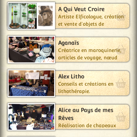
A Qui Veut Croire
Artiste Elficologue, création
et vente d'objets de
curiosités fantastique.
Aganaïs
Créatrice en maroquinerie,
articles de voyage, nœud
papillon,…
Alex Litho
Conseils et créations en
lithothérapie.
Alice au Pays de mes
Rêves
Réalisation de chapeaux
moulés à l'ancienne