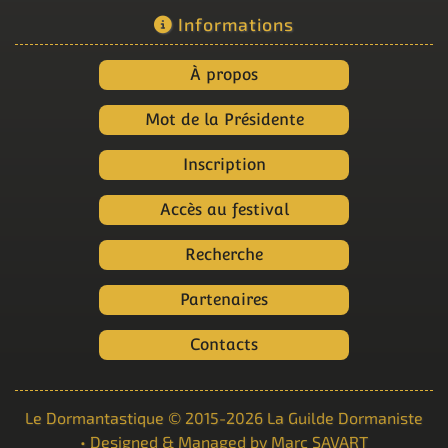
Informations
À propos
Mot de la Présidente
Inscription
Accès au festival
Recherche
Partenaires
Contacts
Le Dormantastique
© 2015-2026
La Guilde Dormaniste
• Designed & Managed by
Marc SAVART