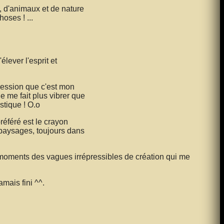
, d'animaux et de nature
oses ! ...
lever l'esprit et
pression que c'est mon
e me fait plus vibrer que
stique ! O.o
référé est le crayon
 paysages, toujours dans
ar moments des vagues irrépressibles de création qui me
mais fini ^^.