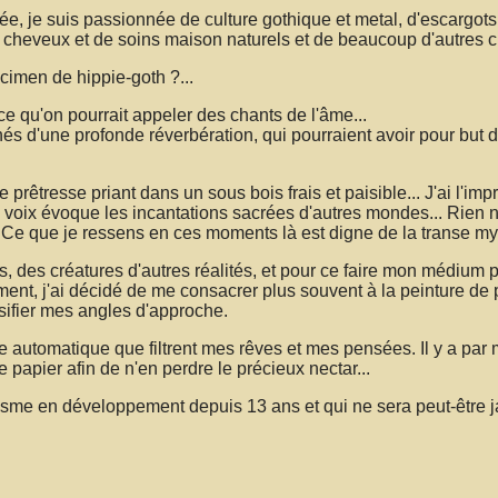
e, je suis passionnée de culture gothique et metal, d'escargots
 cheveux et de soins maison naturels et de beaucoup d'autres ch
cimen de hippie-goth ?...
e qu'on pourrait appeler des chants de l'âme...
és d'une profonde réverbération, qui pourraient avoir pour but d'é
 prêtresse priant dans un sous bois frais et paisible... J'ai l'im
a voix évoque les incantations sacrées d'autres mondes... Rien n
. Ce que je ressens en ces moments là est digne de la transe my
, des créatures d'autres réalités, et pour ce faire mon médium p
ment, j'ai décidé de me consacrer plus souvent à la peinture de
rsifier mes angles d'approche.
ture automatique que filtrent mes rêves et mes pensées. Il y a p
e papier afin de n'en perdre le précieux nectar...
risme en développement depuis 13 ans et qui ne sera peut-être ja