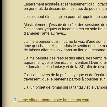
Légèrement acidulée et sérieusement capillotracté
en général, de dessin, de musique, de poésie, de
Je suis peut-être ce qu'on pourrait appeler un spé
Musicalement, j'essaie de créer des sessions de c
Des chants lyriques et incantatoires en solo baign
d'amener l'âme au rêve...
J'aime à penser que j'incarne la voix d'une sombre
âme qui chante et j'ai parfois le sentiment que m
de laisser aller ma voix dans un lieu qui résonne
J'aime peindre des fées et des elfes, des vampires
aquarelle. Quelle formidable invention ! Dernière
le domaine de la fantasy et de la SF, afin de dive
C'est au travers de la poésie lyrique et de l'écri
traversent, que je parviens parfois à coucher sur l
J'ai un projet de roman sur la fantasy et le vampi
dame-silu-de-mordomoire.bandcamp.com