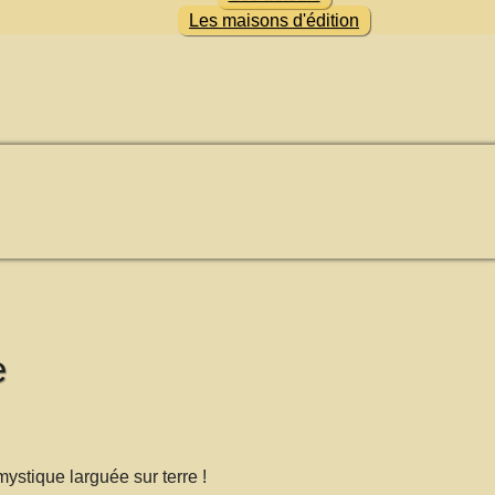
Les maisons d'édition
e
mystique larguée sur terre !