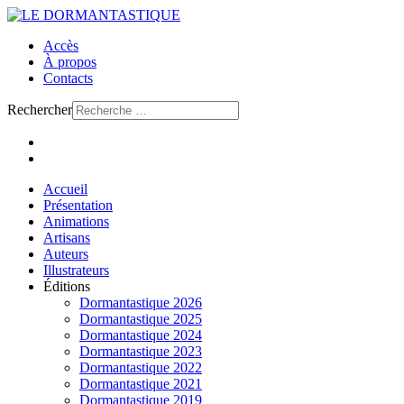
Accès
À propos
Contacts
Rechercher
Accueil
Présentation
Animations
Artisans
Auteurs
Illustrateurs
Éditions
Dormantastique 2026
Dormantastique 2025
Dormantastique 2024
Dormantastique 2023
Dormantastique 2022
Dormantastique 2021
Dormantastique 2019