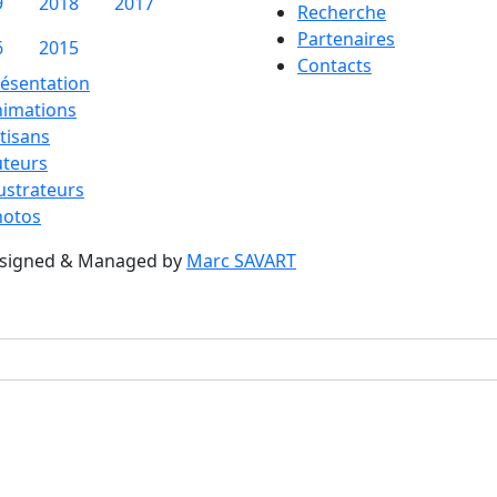
9
2018
2017
Recherche
Partenaires
6
2015
Contacts
ésentation
nimations
tisans
uteurs
lustrateurs
hotos
esigned & Managed by
Marc SAVART