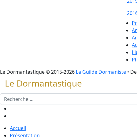
201
201
Pr
A
Ar
A
Il
P
Le Dormantastique
© 2015-2026
La Guilde Dormaniste
• D
Le Dormantastique
Rechercher
Accueil
Présentation