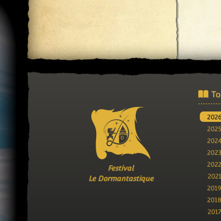
To
202
202
202
202
202
Festival
202
Le Dormantastique
201
201
201