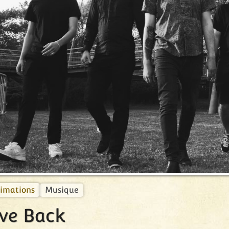
récédent
Musique
imations
ve Back