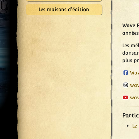
Les maisons d'édition
Wave 
années
Les mél
dansant
plus pr
Wav
wav
wav
Partic
Le