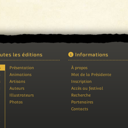
utes les éditions
Informations
6
Présentation
À propos
5
Animations
Mot de la Présidente
4
Artisans
Inscription
3
Auteurs
Accès au festival
2
Illustrateurs
Recherche
1
Photos
Partenaires
9
Contacts
8
7