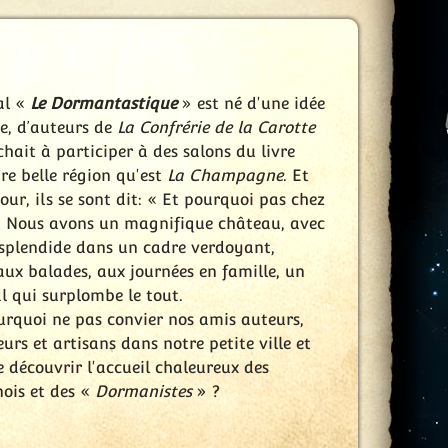
al «
Le Dormantastique
» est né d'une idée
, d’auteurs de
La Confrérie de la Carotte
chait à participer à des salons du livre
re belle région qu'est
La Champagne
. Et
our, ils se sont dit: « Et pourquoi pas chez
. Nous avons un magnifique château, avec
splendide dans un cadre verdoyant,
aux balades, aux journées en famille, un
 qui surplombe le tout.
urquoi ne pas convier nos amis auteurs,
eurs et artisans dans notre petite ville et
e découvrir l'accueil chaleureux des
ois et des «
Dormanistes
» ?