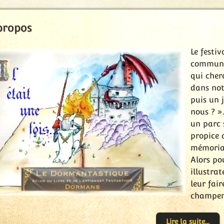
propos
Le festiv
commune
qui cher
dans not
puis un j
nous ? »
un parc 
propice 
mémorial
Alors po
illustrat
leur fair
champen
Lire la suite...