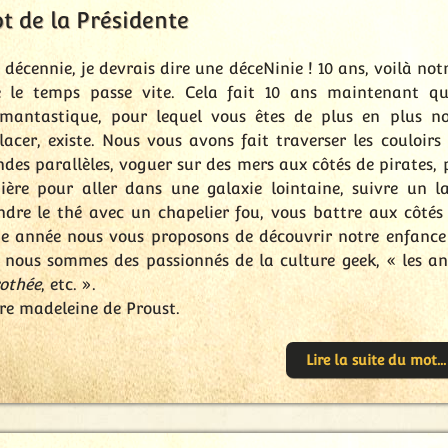
t de la Présidente
 décennie, je devrais dire une déceNinie ! 10 ans, voilà no
 le temps passe vite. Cela fait 10 ans maintenant que
mantastique, pour lequel vous êtes de plus en plus 
lacer, existe. Nous vous avons fait traverser les couloirs
des parallèles, voguer sur des mers aux côtés de pirates, p
ière pour aller dans une galaxie lointaine, suivre un l
ndre le thé avec un chapelier fou, vous battre aux côtés
te année nous vous proposons de découvrir notre enfance 
 nous sommes des passionnés de la culture geek, « les an
othée
, etc. ».
re madeleine de Proust.
Lire la suite du mot...