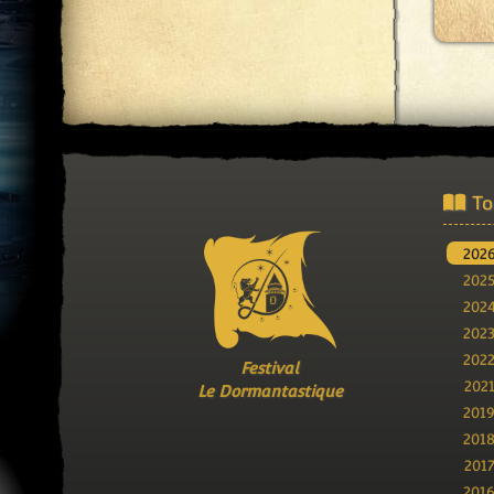
To
202
202
202
202
202
Festival
202
Le Dormantastique
201
201
201
201