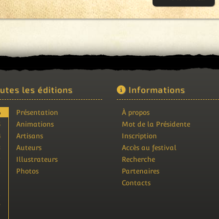
utes les éditions
Informations
6
Présentation
À propos
5
Animations
Mot de la Présidente
4
Artisans
Inscription
3
Auteurs
Accès au festival
2
Illustrateurs
Recherche
1
Photos
Partenaires
9
Contacts
8
7
6