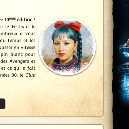
ème
tre
10
édition
!
 le Festival le
nombreux à vous
 du temps et les
asser en vitesse
apin blanc pour
 des Avengers et
et ce qui a fait
nées 80, le
Club