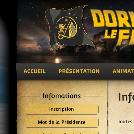
ACCUEIL
PRÉSENTATION
ANIMAT
In
Infomations
Inscription
Toutes 
Mot de la Présidente