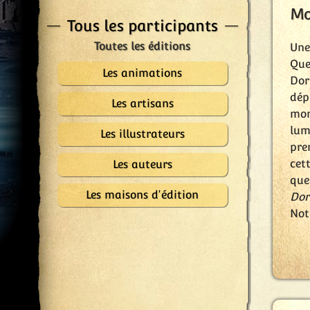
Mo
Tous les participants
Une
Que
Les animations
Dor
dép
Les artisans
mon
lum
Les illustrateurs
pre
cet
Les auteurs
que
Les maisons d'édition
Dor
Not