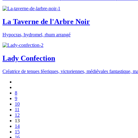
La Taverne de l'Arbre Noir
Hypocras, hydromel, rhum arrangé
Lady Confection
Créatrice de tenues féeriques, victoriennes, médiévales fantastique, mai
8
9
10
11
12
13
14
15
16