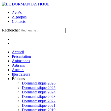
Accès
À propos
Contacts
Rechercher
Accueil
Présentation
Animations
Artisans
Auteurs
Illustrateurs
Éditions
Dormantastique 2026
Dormantastique 2025
Dormantastique 2024
Dormantastique 2023
Dormantastique 2022
Dormantastique 2021
Dormantastique 2019