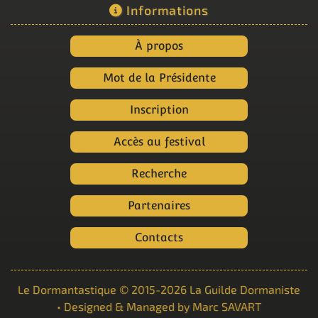
Informations
À propos
Mot de la Présidente
Inscription
Accès au festival
Recherche
Partenaires
Contacts
Le Dormantastique
© 2015-2026
La Guilde Dormaniste
• Designed & Managed by
Marc SAVART