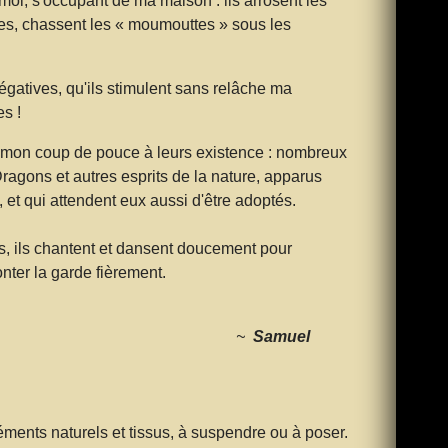
moi, s'occupant de ma maison : ils arrosent les
nées, chassent les « moumouttes » sous les
négatives, qu'ils stimulent sans relâche ma
s !
de mon coup de pouce à leurs existence : nombreux
 Dragons et autres esprits de la nature, apparus
 et qui attendent eux aussi d'être adoptés.
s, ils chantent et dansent doucement pour
ter la garde fièrement.
Samuel
éments naturels et tissus, à suspendre ou à poser.