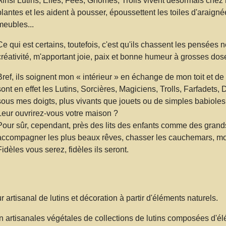
Ainsi Lutins, Elfes, Fées, Gnomes, Trolls vivent désormais chez 
plantes et les aident à pousser, époussettent les toiles d'araig
meubles...
Ce qui est certains, toutefois, c'est qu'ils chassent les pensées 
créativité, m'apportant joie, paix et bonne humeur à grosses dose
Bref, ils soignent mon « intérieur » en échange de mon toit et 
sont en effet les Lutins, Sorcières, Magiciens, Trolls, Farfadets,
sous mes doigts, plus vivants que jouets ou de simples babioles,
Leur ouvrirez-vous votre maison ?
Pour sûr, cependant, près des lits des enfants comme des grand
accompagner les plus beaux rêves, chasser les cauchemars, mon
Fidèles vous serez, fidèles ils seront.
 artisanal de lutins et décoration à partir d'éléments naturels.
n artisanales végétales de collections de lutins composées d'él