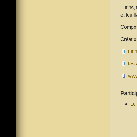
Lutins,
et feuil
Composi
Créatio
lut
les
www
Partici
Le