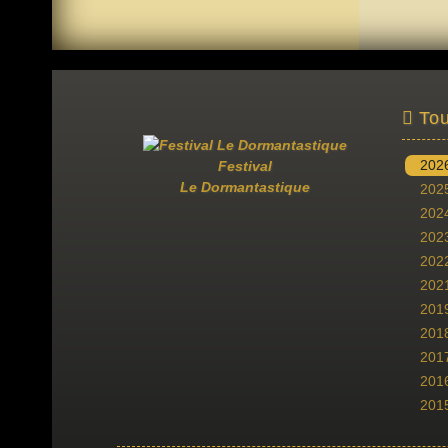
Tou
202
Festival
Le Dormantastique
202
202
202
202
202
201
201
201
201
201