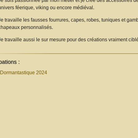
Je suis passionnée par mon métier et je crée des accessoires de
univers féerique, viking ou encore médiéval.
Je travaille les fausses fourrures, capes, robes, tuniques et ga
chapeaux personnalisés.
Je travaille aussi le sur mesure pour des créations vraiment cibl
pations :
 Dormantastique 2024