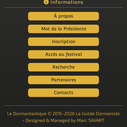
Informations
À propos
Mot de la Présidente
Inscription
Accès au festival
Recherche
Partenaires
Contacts
Le Dormantastique
© 2015-2026
La Guilde Dormaniste
• Designed & Managed by
Marc SAVART