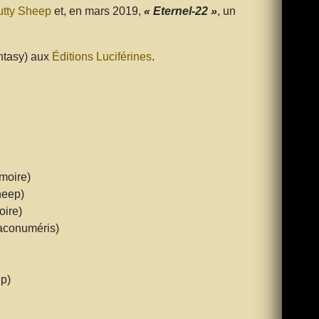
tty Sheep
et, en mars 2019,
« Eternel-22 »
, un
ntasy) aux
Éditions Luciférines
.
imoire)
heep)
oire)
raconuméris)
ep)