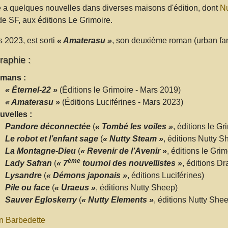
ié a quelques nouvelles dans diverses maisons d'édition, dont
Nu
e SF, aux éditions Le Grimoire.
 2023, est sorti
« Amaterasu »
, son deuxième roman (urban fa
raphie :
mans :
« Éternel-22 »
(Éditions le Grimoire - Mars 2019)
« Amaterasu »
(Éditions Luciférines - Mars 2023)
uvelles :
Pandore déconnectée
(
« Tombé les voiles »
, éditions le Gr
Le robot et l’enfant sage
(
« Nutty Steam »
, éditions Nutty S
La Montagne-Dieu
(
« Revenir de l’Avenir »
, éditions le Grim
ème
Lady Safran
(
« 7
tournoi des nouvellistes »
, éditions D
Lysandre
(
« Démons japonais »
, éditions Luciférines)
Pile ou face
(
« Uraeus »
, éditions Nutty Sheep)
Sauver Egloskerry
(
« Nutty Elements »
, éditions Nutty She
n Barbedette