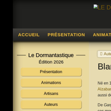
ACCUEIL
PRÉSENTATION
ANIMA
Aut
Le Dormantastique
Édition 2026
Bla
Présentation
Animations
Né en 1
Alzaban
Artisans
aussi d
Auteurs
De
Gar
ces mon