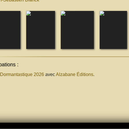
pations :
 Dormantastique 2026
avec
Alzabane Éditions
.