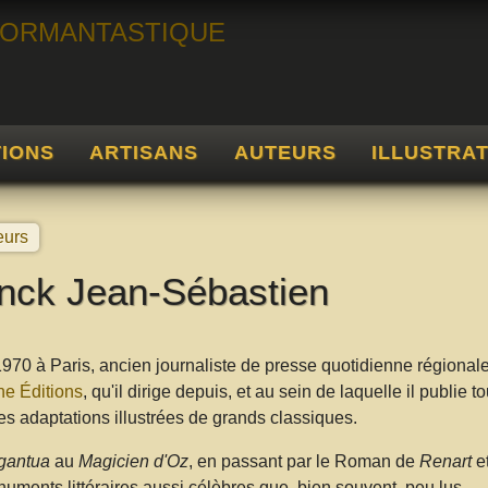
TIONS
ARTISANS
AUTEURS
ILLUSTRA
eurs
nck Jean-Sébastien
970 à Paris, ancien journaliste de presse quotidienne régiona
e Éditions
, qu'il dirige depuis, et au sein de laquelle il publi
es adaptations illustrées de grands classiques.
gantua
au
Magicien d'Oz
, en passant par le Roman de
Renart
e
uments littéraires aussi célèbres que, bien souvent, peu lus.