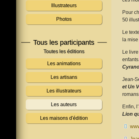
Illustrateurs
Pour ch
Photos
50 illus
Le text
la mise
Tous les participants
Le livr
enfants
Les animations
Cyrano
Les artisans
Jean-Sé
et Un V
Les illustrateurs
romans 
Les auteurs
Enfin, 
Lion qu
Les maisons d'édition
www
Jea