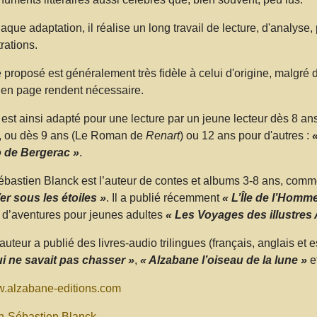
aque adaptation, il réalise un long travail de lecture, d'analyse
trations.
e proposé est généralement très fidèle à celui d'origine, malgré 
 en page rendent nécessaire.
e est ainsi adapté pour une lecture par un jeune lecteur dès 8 an
, ou dès 9 ans (Le Roman de
Renart
) ou 12 ans pour d'autres :
«
 de Bergerac »
.
bastien Blanck est l’auteur de contes et albums 3-8 ans, comm
er sous les étoiles »
. Il a publié récemment
« L’Île de l’Homme
d’aventures pour jeunes adultes
« Les Voyages des illustres A
l’auteur a publié des livres-audio trilingues (français, anglais
i ne savait pas chasser »
,
« Alzabane l’oiseau de la lune »
e
.alzabane-editions.com
n-Sébastien Blanck