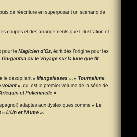
, puis de réécriture en superposant un scénario de
des coupes et des arrangements que l'illustration et
s pour le
Magicien d'Oz
, écrit dès l'origine pour les
 Gargantua ou le Voyage sur la lune que fit
e le désopilant
« Mangefesses »
,
« Tournelune
 volant »
, qui est le premier volume de la série de
rlequin et Polichinelle »
.
 et espagnol) adaptés aux dyslexiques comme
« Le
t
« L’Un et l’Autre »
.