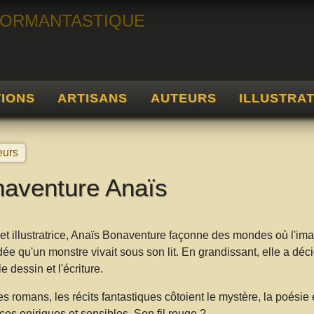
TIONS
ARTISANS
AUTEURS
ILLUSTRA
eurs
aventure Anaïs
et illustratrice, Anaïs Bonaventure façonne des mondes où l'imagin
ée qu'un monstre vivait sous son lit. En grandissant, elle a déci
le dessin et l'écriture.
s romans, les récits fantastiques côtoient le mystère, la poésie 
es oniriques et sensibles. Son fil rouge ?