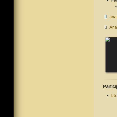
Fan
ana
Anaï
Partici
Le