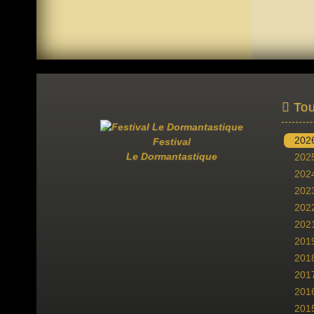
Tou
202
Festival
Le Dormantastique
202
202
202
202
202
201
201
201
201
201