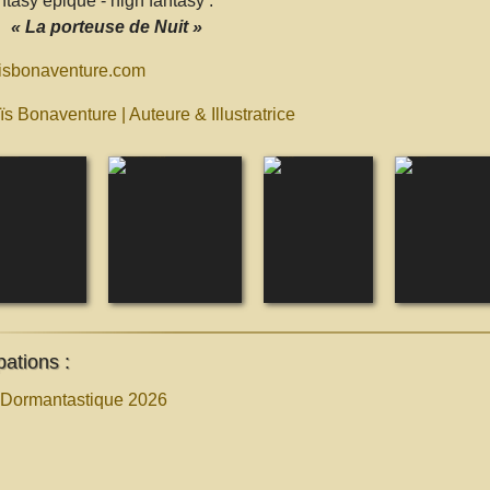
tasy épique - high fantasy :
« La porteuse de Nuit »
isbonaventure.com
s Bonaventure | Auteure & Illustratrice
pations :
 Dormantastique 2026