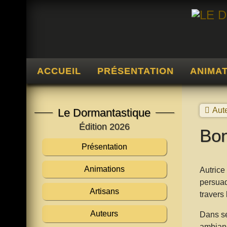
ACCUEIL
PRÉSENTATION
ANIMA
Aut
Le Dormantastique
Édition 2026
Bon
Présentation
Animations
Autrice 
persuad
Artisans
travers 
Auteurs
Dans se
ambianc