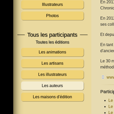
En 2011
Illustrateurs
Chroniq
Photos
En 2012
ses col
Tous les participants
Et depu
En tant
d'anci
Les animations
Le 30 m
Les artisans
méthode
Les illustrateurs
www
Les auteurs
Partici
Les maisons d'édition
Le
Le
Le