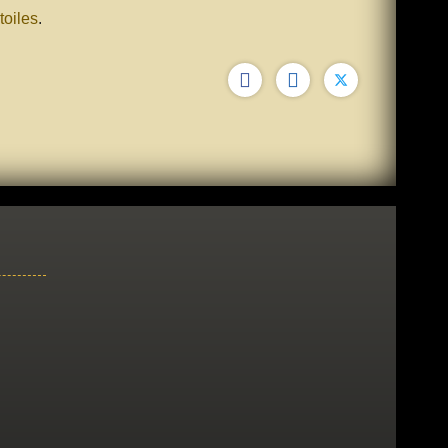
oiles
.