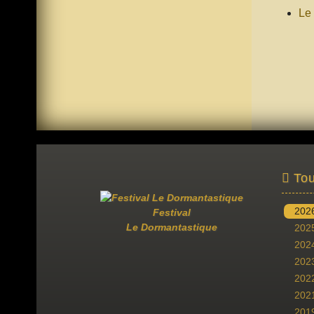
Le
Tou
202
Festival
Le Dormantastique
202
202
202
202
202
201