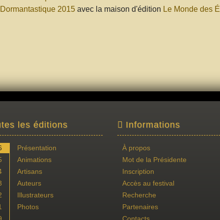
 Dormantastique 2015
avec la maison d'édition
Le Monde des Ét
tes les éditions
Informations
6
Présentation
À propos
5
Animations
Mot de la Présidente
4
Artisans
Inscription
3
Auteurs
Accès au festival
2
Illustrateurs
Recherche
1
Photos
Partenaires
9
Contacts