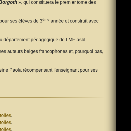
 Borgoth
», qui constituera le premier tome des
ème
pour ses élèves de 3
année et construit avec
et du département pédagogique de LME asbl.
tres auteurs belges francophones et, pourquoi pas,
reine Paola récompensant l'enseignant pour ses
oiles
.
oiles
.
oiles
.