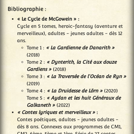
Bibliographie :
« Le Cycle de McGowein » :
Cycle en 5 tomes, heroic-fantasy (aventure et
merveilleux), adultes - jeunes adultes - dès 12
ans.
Tome 1 :
« La Gardienne de Danarith »
(2018)
Tome 2 :
« Dynterith, la Cité aux douze
Gardiens »
(2018)
Tome 3 :
« La Traversée de l'Océan de Ryn »
(2019)
Tome 4 :
« La Druidesse de Lörn »
(2020)
Tome 5 :
« Aydan et les huit Généraux de
Galkaneth »
(2022)
« Contes lyriques et merveilleux »
:
Contes poétiques, adultes - jeunes adultes -
dès 8 ans. Connexes aux programmes de CM1,
CM2, 6ème, 5ème et 1ère. Série de 27 contes