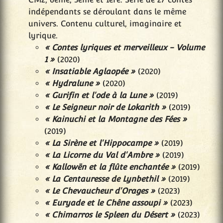
indépendants se déroulant dans le même
univers. Contenu culturel, imaginaire et
lyrique.
« Contes lyriques et merveilleux - Volume
1 »
(2020)
« Insatiable Aglaopée »
(2020)
« Hydralune »
(2020)
« Gurifin et l'ode à la Lune »
(2019)
« Le Seigneur noir de Lokarith »
(2019)
« Kainuchi et la Montagne des Fées »
(2019)
« La Sirène et l'Hippocampe »
(2019)
« La Licorne du Val d'Ambre »
(2019)
« Kallowën et la flûte enchantée »
(2019)
« La Centauresse de Lynbethil »
(2019)
« Le Chevaucheur d'Orages »
(2023)
« Euryade et le Chêne assoupi »
(2023)
« Chimarros le Spleen du Désert »
(2023)