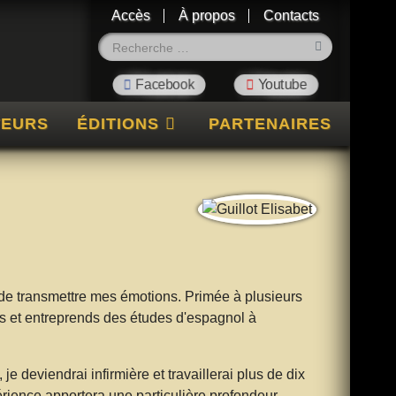
Accès
À propos
Contacts
Rechercher
TEURS
ÉDITIONS
PARTENAIRES
 de transmettre mes émotions. Primée à plusieurs
ans et entreprends des études d'espagnol à
e deviendrai infirmière et travaillerai plus de dix
rience apportera une particulière profondeur