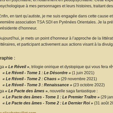
psychologique à mes personnages et leurs histoires, traitant des 
Enfin, en tant qu'autiste, je me suis engagée dans cette cause et j
première association TSA SDI en Pyrénées Orientales. Je la prési
présidente d'honneur.
Aujourd'hui, je mets un point d'honneur à l'approche de la littéra
littéraires, et participant activement aux actions visant à la divulg
raphie :
ga
« Le Réveil »
, trilogie onirique et dystopique qui vous fera r
« Le Réveil - Tome 1 : Le Désordre »
(1 juin 2021)
« Le Réveil - Tome 2 : Chaos »
(29 novembre 2021)
« Le Réveil - Tome 3 : Renaissance »
(23 octobre 2022)
ga
« Le Pacte des âmes »
, nouvelle saga fantastique :
« Le Pacte des âmes - Tome 1 : Le Premier Traître »
(29 jan
« Le Pacte des âmes - Tome 2 : Le Dernier Roi »
(31 août 2