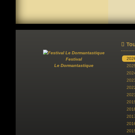
Tou
202
Festival
Le Dormantastique
202
202
202
202
202
201
201
201
201
201