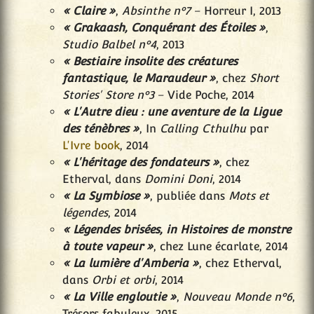
« Claire »
,
Absinthe n°7
– Horreur I, 2013
« Grakaash, Conquérant des Étoiles »
,
Studio Balbel n°4
, 2013
« Bestiaire insolite des créatures
fantastique, le Maraudeur »
, chez
Short
Stories' Store n°3
– Vide Poche, 2014
« L'Autre dieu : une aventure de la Ligue
des ténèbres »
, In
Calling Cthulhu
par
L'Ivre book
, 2014
« L'héritage des fondateurs »
, chez
Etherval, dans
Domini Doni
, 2014
« La Symbiose »
, publiée dans
Mots et
légendes
, 2014
« Légendes brisées, in Histoires de monstre
à toute vapeur »
, chez Lune écarlate, 2014
« La lumière d'Amberia »
, chez Etherval,
dans
Orbi et orbi
, 2014
« La Ville engloutie »
,
Nouveau Monde n°6
,
Trésors fabuleux, 2015