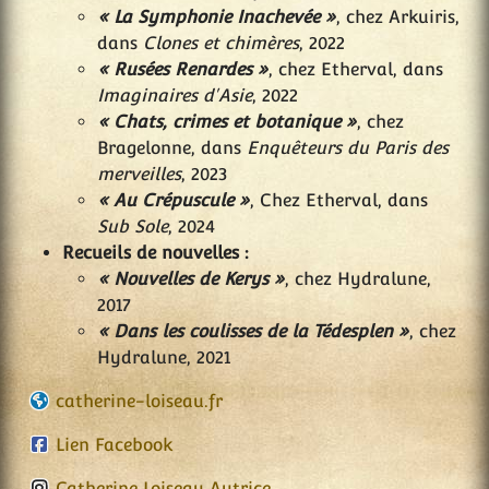
« La Symphonie Inachevée »
, chez Arkuiris,
dans
Clones et chimères
, 2022
« Rusées Renardes »
, chez Etherval, dans
Imaginaires d'Asie
, 2022
« Chats, crimes et botanique »
, chez
Bragelonne, dans
Enquêteurs du Paris des
merveilles
, 2023
« Au Crépuscule »
, Chez Etherval, dans
Sub Sole
, 2024
Recueils de nouvelles :
« Nouvelles de Kerys »
, chez Hydralune,
2017
« Dans les coulisses de la Tédesplen »
, chez
Hydralune, 2021
catherine-loiseau.fr
Lien Facebook
Catherine Loiseau Autrice