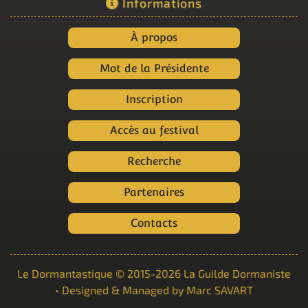
Informations
À propos
Mot de la Présidente
Inscription
Accès au festival
Recherche
Partenaires
Contacts
Le Dormantastique
© 2015-2026
La Guilde Dormaniste
• Designed & Managed by
Marc SAVART