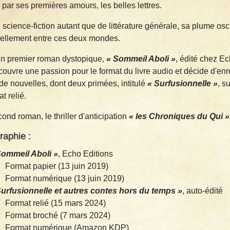
é par ses premières amours, les belles lettres.
 science-fiction autant que de littérature générale, sa plume osci
ellement entre ces deux mondes.
n premier roman dystopique,
« Sommeil Aboli »
, édité chez Ec
écouvre une passion pour le format du livre audio et décide d'enr
 de nouvelles, dont deux primées, intitulé
« Surfusionnelle »
, s
t relié.
ond roman, le thriller d'anticipation
« les Chroniques du Qui »
raphie :
Sommeil Aboli »
, Echo Editions
Format papier (13 juin 2019)
Format numérique (13 juin 2019)
Surfusionnelle et autres contes hors du temps »
, auto-édité
Format relié (15 mars 2024)
Format broché (7 mars 2024)
Format numérique (Amazon KDP)