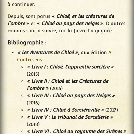
à continuer.
Depuis, sont parus «
Chloé, et les créatures de
l'ombre
» et «
Chloé au pays des neiges
». D'autres
romans sont à suivre, car la fièvre l'a gagnée…
Bibliographie :
« Les Aventures de Chloé »
, aux édition
À
Contresens
.
« Livre I : Chloé, l'apprentie sorcière »
(2015)
« Livre II : Chloé et les Créatures de
l'ombre »
(2015)
« Livre III : Chloé au pays des Neiges »
(2016)
« Livre IV : Chloé à Sorcièreville »
(2017)
« Livre V : Le tribunal de Sorcellerie »
(2018)
« Livre VI : Chloé au royaume des Sirènes »