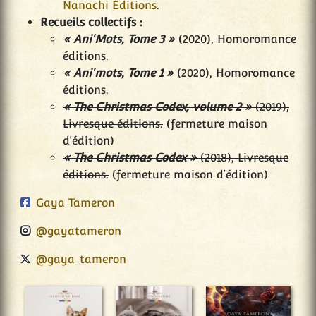
Nanachi Éditions
.
Recueils collectifs :
« Ani'Mots, Tome 3 »
(2020), Homoromance
éditions.
« Ani'mots, Tome 1 »
(2020), Homoromance
éditions.
« The Christmas Codex, volume 2 »
(2019),
Livresque éditions.
(fermeture maison
d’édition)
« The Christmas Codex »
(2018), Livresque
éditions.
(fermeture maison d’édition)
Gaya Tameron
@gayatameron
@gaya_tameron