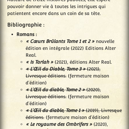
pouvoir donner vie à toutes les intrigues qui
patientent encore dans un coin de sa tête.
Bibliographie :
Romans :
« Cœurs Brûlants Tome 1 et 2 »
nouvelle
édition en intégrale (2022) Editions Alter
Real.
« Is Tarlah »
(2021), éditions Alter Real.
« L'Œil du Diable, Tome 3 »
(2021),
Livresque éditions.
(fermeture maison
d’édition)
« L'Œil du diable, Tome 2 »
(2020),
Livresque éditions.
(fermeture maison
d’édition)
« L'Œil du diable, Tome 1 »
(2019), Livresque
éditions.
(fermeture maison d’édition)
« Le royaume des Ombrifers »
(2020),