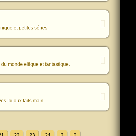
ique et petites séries.
 du monde elfique et fantastique.
es, bijoux faits main.
21
22
23
24