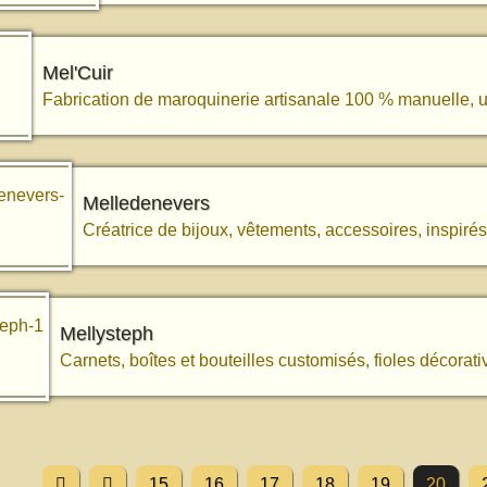
Mel'Cuir
Fabrication de maroquinerie artisanale 100 % manuelle, un
Melledenevers
Créatrice de bijoux, vêtements, accessoires, inspirés
Mellysteph
Carnets, boîtes et bouteilles customisés, fioles décorativ
15
16
17
18
19
20