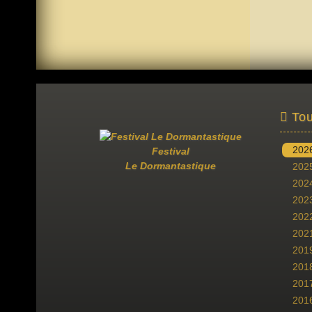
Tou
202
Festival
Le Dormantastique
202
202
202
202
202
201
201
201
201