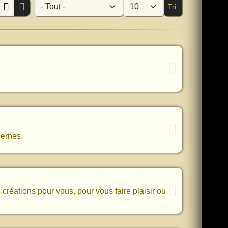
Tri
- Catégorie -
Afficher #
dernes.
 créations pour vous, pour vous faire plaisir ou