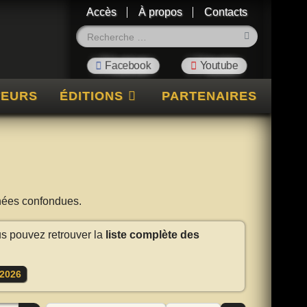
Accès
À propos
Contacts
Rechercher
TEURS
ÉDITIONS
PARTENAIRES
nnées confondues.
us pouvez retrouver la
liste complète des
2026