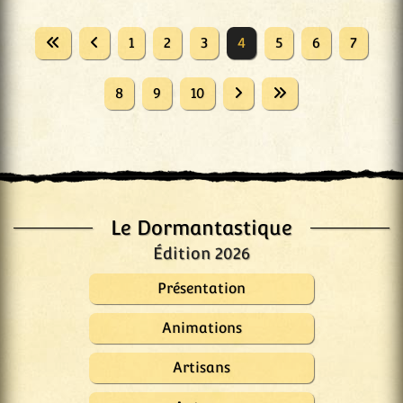
1
2
3
4
5
6
7
8
9
10
Le Dormantastique
Édition 2026
Présentation
Animations
Artisans