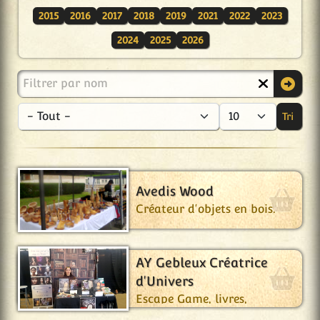
2015
2016
2017
2018
2019
2021
2022
2023
2024
2025
2026
Filtrer par nom
Tri
- C
Aff
Avedis Wood
Créateur d'objets en bois.
AY Gebleux Créatrice
d'Univers
Escape Game, livres,
goodies...