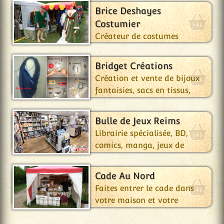
unique !
Brice Deshayes
Costumier
Créateur de costumes
historiques, costumes de
scènes, tenues, chapeaux...
Bridget Créations
Création et vente de bijoux
fantaisies, sacs en tissus,
protèges livres...
Bulle de Jeux Reims
Librairie spécialisée, BD,
comics, manga, jeux de
société et jeux de cartes.
Cade Au Nord
Faites entrer le cade dans
votre maison et votre
armoire !