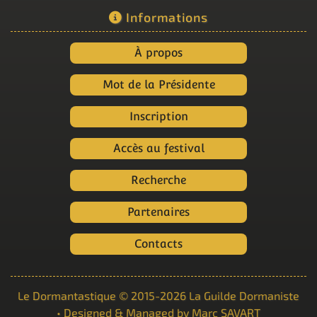
Informations
À propos
Mot de la Présidente
Inscription
Accès au festival
Recherche
Partenaires
Contacts
Le Dormantastique
© 2015-2026
La Guilde Dormaniste
• Designed & Managed by
Marc SAVART