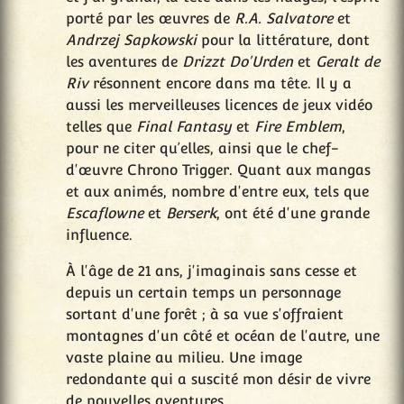
porté par les œuvres de
R.A. Salvatore
et
Andrzej Sapkowski
pour la littérature, dont
les aventures de
Drizzt Do'Urden
et
Geralt de
Riv
résonnent encore dans ma tête. Il y a
aussi les merveilleuses licences de jeux vidéo
telles que
Final Fantasy
et
Fire Emblem
,
pour ne citer qu’elles, ainsi que le chef-
d'œuvre Chrono Trigger. Quant aux mangas
et aux animés, nombre d'entre eux, tels que
Escaflowne
et
Berserk
, ont été d'une grande
influence.
À l'âge de 21 ans, j'imaginais sans cesse et
depuis un certain temps un personnage
sortant d'une forêt ; à sa vue s'offraient
montagnes d'un côté et océan de l'autre, une
vaste plaine au milieu. Une image
redondante qui a suscité mon désir de vivre
de nouvelles aventures.