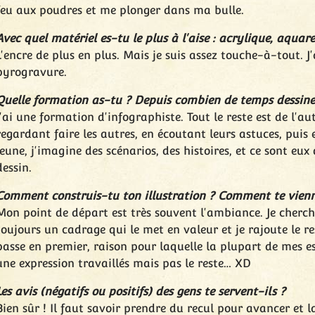
feu aux poudres et me plonger dans ma bulle.
Avec quel matériel es-tu le plus à l'aise : acrylique, aquarel
L'encre de plus en plus. Mais je suis assez touche-à-tout. J
pyrogravure.
Quelle formation as-tu ? Depuis combien de temps dessine
J'ai une formation d'infographiste. Tout le reste est de l'a
regardant faire les autres, en écoutant leurs astuces, pu
jeune, j'imagine des scénarios, des histoires, et ce sont e
dessin.
Comment construis-tu ton illustration ? Comment te vienne
Mon point de départ est très souvent l'ambiance. Je cherche
toujours un cadrage qui le met en valeur et je rajoute le r
passe en premier, raison pour laquelle la plupart de mes e
une expression travaillés mais pas le reste… XD
Les avis (négatifs ou positifs) des gens te servent-ils ?
Bien sûr ! Il faut savoir prendre du recul pour avancer et la