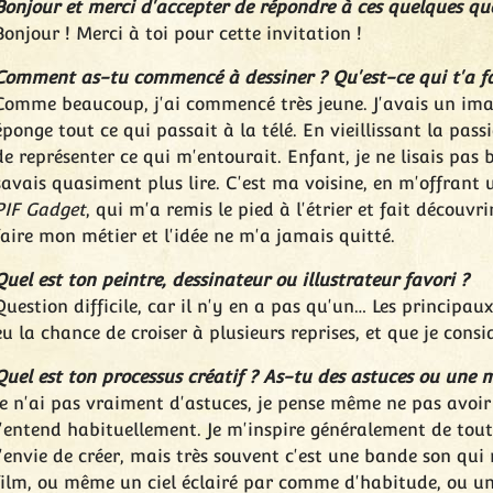
Bonjour et merci d'accepter de répondre à ces quelques que
Bonjour ! Merci à toi pour cette invitation !
Comment as-tu commencé à dessiner ? Qu'est-ce qui t'a fai
Comme beaucoup, j'ai commencé très jeune. J'avais un im
éponge tout ce qui passait à la télé. En vieillissant la pas
de représenter ce qui m'entourait. Enfant, je ne lisais pas
savais quasiment plus lire. C'est ma voisine, en m'offrant
PIF Gadget
, qui m'a remis le pied à l'étrier et fait découvri
faire mon métier et l'idée ne m'a jamais quitté.
Quel est ton peintre, dessinateur ou illustrateur favori ?
Question difficile, car il n'y en a pas qu'un… Les principaux
eu la chance de croiser à plusieurs reprises, et que je con
Quel est ton processus créatif ? As-tu des astuces ou une m
Je n'ai pas vraiment d'astuces, je pense même ne pas avoi
l'entend habituellement. Je m'inspire généralement de tout
l'envie de créer, mais très souvent c'est une bande son q
film, ou même un ciel éclairé par comme d'habitude, ou un 