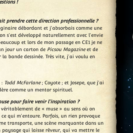
stions !
t prendre cette direction professionnelle ?
aginaire débordant et j'absorbais comme une
sion s'est développé naturellement avec l'envie
 beaucoup et lors de mon passage en CE1 je ne
 un jour un carton de
Picsou Magazine
et de
r la bande dessinée. Très vite, j'ai voulu en
 :
Todd McFarlane
; Coyote ; et Josepe, que j'ai
sidère comme un mentor spirituel.
use pour faire venir l'inspiration ?
r véritablement de « muse » au sens où on
 ce qui m'entoure. Parfois, un rien provoque
ui me transporte, une scène marquante dans un
paysage qui laisse rêveur, qui va mettre le