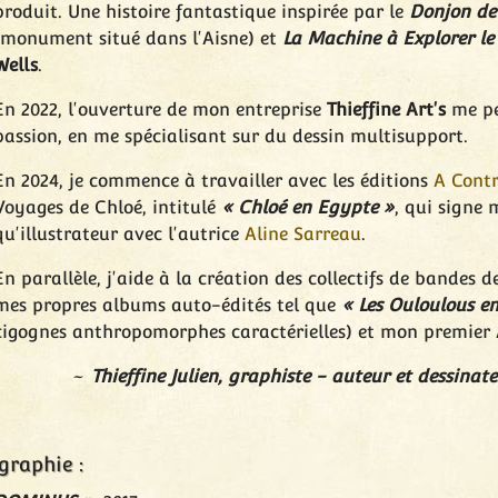
produit. Une histoire fantastique inspirée par le
Donjon de
(monument situé dans l'Aisne) et
La Machine à Explorer le
Wells
.
En 2022, l'ouverture de mon entreprise
Thieffine Art's
me pe
passion, en me spécialisant sur du dessin multisupport.
En 2024, je commence à travailler avec les éditions
A Contr
Voyages de Chloé, intitulé
« Chloé en Egypte »
, qui signe
qu'illustrateur avec l'autrice
Aline Sarreau
.
En parallèle, j'aide à la création des collectifs de bandes 
mes propres albums auto-édités tel que
« Les Ouloulous en
cigognes anthropomorphes caractérielles) et mon premier A
Thieffine Julien, graphiste - auteur et dessinat
graphie :