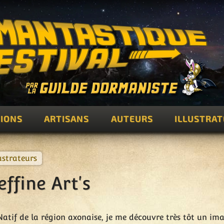
IONS
ARTISANS
AUTEURS
ILLUSTRA
lustrateurs
effine Art's
Natif de la région axonaise, je me découvre très tôt un im