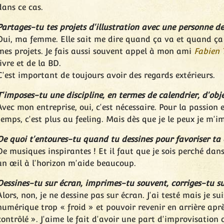
dans ce cas.
Partages-tu tes projets d'illustration avec une personne de
Oui, ma femme. Elle sait me dire quand ça va et quand ça
mes projets. Je fais aussi souvent appel à mon ami
Fabien T
livre et de la BD.
C'est important de toujours avoir des regards extérieurs.
T'imposes-tu une discipline, en termes de calendrier, d'objec
Avec mon entreprise, oui, c'est nécessaire. Pour la passion 
temps, c'est plus au feeling. Mais dès que je le peux je m
De quoi t'entoures-tu quand tu dessines pour favoriser ta
De musiques inspirantes ! Et il faut que je sois perché dan
un œil à l'horizon m'aide beaucoup.
Dessines-tu sur écran, imprimes-tu souvent, corriges-tu sur
Alors, non, je ne dessine pas sur écran. J'ai testé mais je su
numérique trop « froid » et pouvoir revenir en arrière après
contrôlé ». J'aime le fait d'avoir une part d'improvisation 