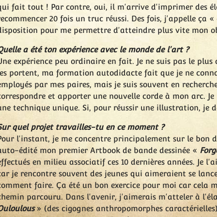
qui fait tout ! Par contre, oui, il m'arrive d'imprimer des é
recommencer 20 fois un truc réussi. Des fois, j'appelle ça « d
disposition pour me permettre d'atteindre plus vite mon obje
Quelle a été ton expérience avec le monde de l'art ?
Une expérience peu ordinaire en fait. Je ne suis pas le plus
les portent, ma formation autodidacte fait que je ne conna
employés par mes paires, mais je suis souvent en recherch
correspondre et apporter une nouvelle corde à mon arc. Je
une technique unique. Si, pour réussir une illustration, je do
Sur quel projet travailles-tu en ce moment ?
Pour l'instant, je me concentre principalement sur le bon d
auto-édité mon premier Artbook de bande dessinée «
Forg
effectués en milieu associatif ces 10 dernières années. Je 
car je rencontre souvent des jeunes qui aimeraient se lanc
comment faire. Ça été un bon exercice pour moi car cela m'a
chemin parcouru. Dans l'avenir, j'aimerais m'atteler à l'é
Ouloulous
» (des cigognes anthropomorphes caractérielles) 