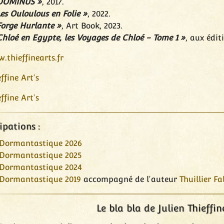
DOMINUS »
, 2017.
Les Ouloulous en Folie »
, 2022.
Forge Hurlante »
, Art Book, 2023.
Chloé en Egypte, les Voyages de Chloé - Tome 1 »
, aux édit
.thieffinearts.fr
ffine Art's
ffine Art's
ipations :
 Dormantastique 2026
 Dormantastique 2025
 Dormantastique 2024
 Dormantastique 2019
accompagné de l'auteur
Thuillier Fa
Le bla bla de Julien Thieffin