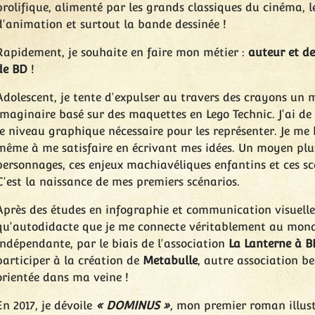
prolifique, alimenté par les grands classiques du cinéma, l
d'animation et surtout la bande dessinée !
Rapidement, je souhaite en faire mon métier :
auteur et de
de BD
!
Adolescent, je tente d'expulser au travers des crayons un
imaginaire basé sur des maquettes en Lego Technic. J'ai 
le niveau graphique nécessaire pour les représenter. Je me
même à me satisfaire en écrivant mes idées. Un moyen plus
personnages, ces enjeux machiavéliques enfantins et ces s
C'est la naissance de mes premiers scénarios.
Après des études en infographie et communication visuelle,
qu'autodidacte que je me connecte véritablement au mond
indépendante, par le biais de l'association
La Lanterne à B
participer à la création de
Metabulle
, autre association b
orientée dans ma veine !
En 2017, je dévoile
« DOMINUS »
, mon premier roman illust