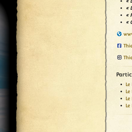
« 
« 
« 
« 
www
Thie
Thie
Partic
Le
Le
Le
Le