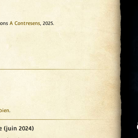
ions
A Contresens
, 2025.
bien
.
e (juin 2024)