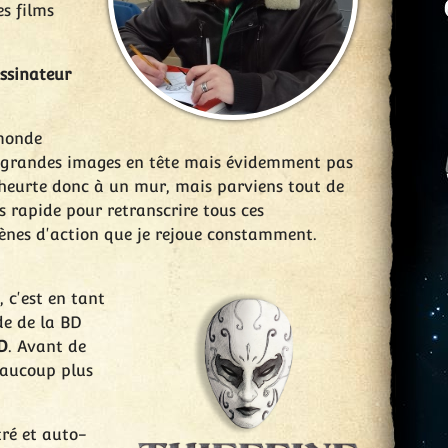
es films
ssinateur
 monde
de grandes images en tête mais évidemment pas
 heurte donc à un mur, mais parviens tout de
 rapide pour retranscrire tous ces
cènes d'action que je rejoue constamment.
 c'est en tant
e de la BD
D
. Avant de
eaucoup plus
ré et auto-