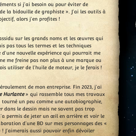
léments si j'ai besoin ou pour éviter de
e la bidouille de graphiste ». J'ai les outils à
ctif, alors j'en profites !
 assidu sur les grands noms et les œuvres qui
is pas tous les termes et les techniques
e d'une nouvelle expérience qui pourrait me
 ne me freine pas non plus à une marque ou
is utiliser de l'huile de moteur, je le ferais !
éroulement de mon entreprise. Fin 2023, j'ai
e Hurlante
» qui rassemble tous mes travaux
l'ai tourné un peu comme une autobiographie,
er dans le dessin mais ne savent pas trop
 permis de jeter un œil en arrière et voir le
laboration d'une BD sur mes personnages des «
! J'aimerais aussi pouvoir enfin dévoiler