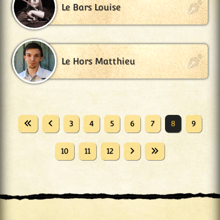
Le Bars Louise
Le Hors Matthieu
3
4
5
6
7
8
9
10
11
12