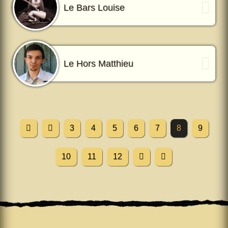
Le Bars Louise
Le Hors Matthieu
3
4
5
6
7
8
9
10
11
12