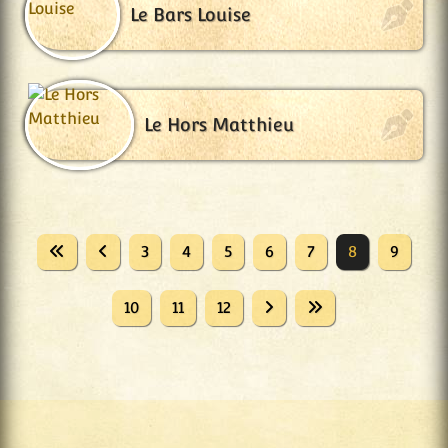
Le Bars Louise
Le Hors Matthieu
3
4
5
6
7
8
9
10
11
12