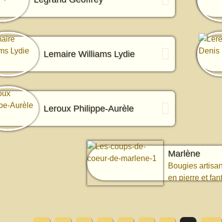
Lemaire Williams Lydie
Leroux Philippe-Aurèle
Les Coups d
Marlène
Bougies artisan
en pierre et fan