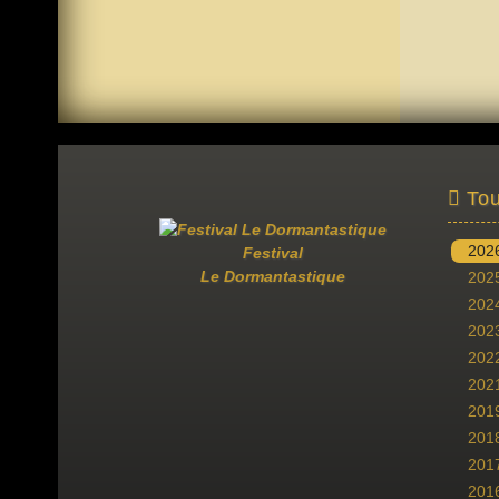
Tou
202
Festival
Le Dormantastique
202
202
202
202
202
201
201
201
201