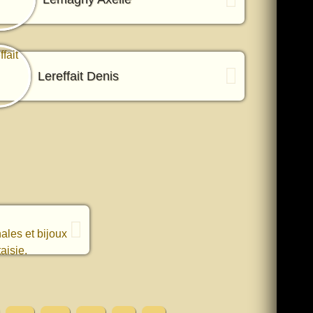
Lereffait Denis
e Cœur de
ales et bijoux
taisie.