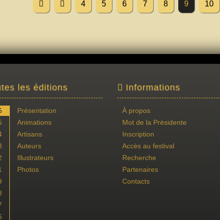
4
5
6
7
8
9
10
tes les éditions
Informations
6
Présentation
À propos
5
Animations
Mot de la Présidente
4
Artisans
Inscription
3
Auteurs
Accès au festival
2
Illustrateurs
Recherche
1
Photos
Partenaires
9
Contacts
8
7
6