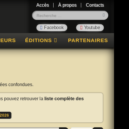
Accès
À propos
Contacts
Rechercher
TEURS
ÉDITIONS
PARTENAIRES
nnées confondues.
us pouvez retrouver la
liste complète des
2026