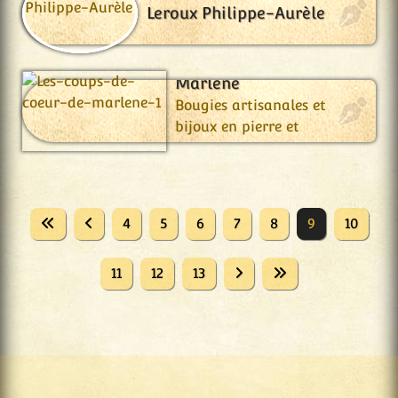
Leroux Philippe-Aurèle
Les Coups de Cœur de
Marlène
Bougies artisanales et
bijoux en pierre et
fantaisie.
4
5
6
7
8
9
10
11
12
13